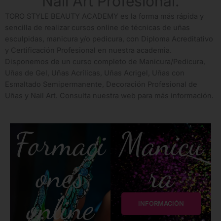
Nail Art Profesional.
TORO STYLE BEAUTY ACADEMY es la forma más rápida y
sencilla de realizar cursos online de técnicas de uñas
esculpidas, manicura y/o pedicura, con Diploma Acreditativo
y Certificación Profesional en nuestra academia.
Disponemos de un curso completo de Manicura/Pedicura,
Uñas de Gel, Uñas Acrílicas, Uñas Acrigel, Uñas con
Esmaltado Semipermanente, Decoración Profesional de
Uñas y Nail Art. Consulta nuestra web para más información.
Formaci
Manicu
ones
ra
online
INFORMACIÓN