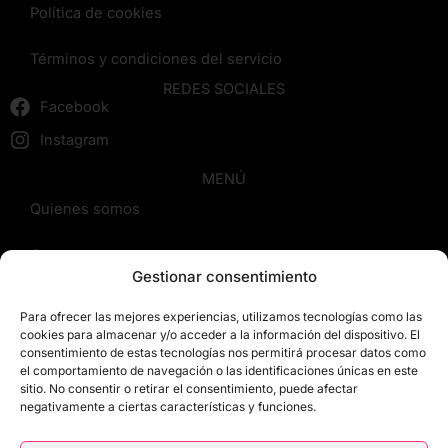
Política de cookies
Términos y condiciones del servicio
REDES SOCIALES
Facebook
Instagram
MENÚ
Quienes somos
Cursos
Gestionar consentimiento
Blog
Para ofrecer las mejores experiencias, utilizamos tecnologías como las
cookies para almacenar y/o acceder a la información del dispositivo. El
Contacto
consentimiento de estas tecnologías nos permitirá procesar datos como
el comportamiento de navegación o las identificaciones únicas en este
sitio. No consentir o retirar el consentimiento, puede afectar
Reseñas
negativamente a ciertas características y funciones.
Mis cursos