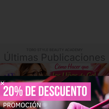
uñas. El objetivo y propósito de TORO STYLE BEAUTY
ACADEMY es formar a los mejores profesionales en nuestro
sector, para que puedan incorporarse posteriormente al
mercado laboral y poner en práctica los conocimientos
adquiridos.
TORO STYLE BEAUTY ACADEMY
Últimas Publicaciones