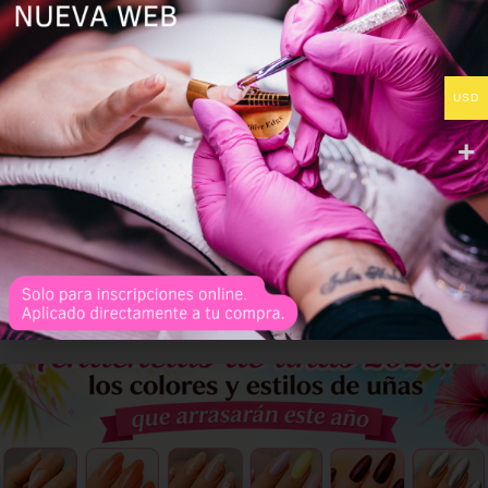
Uñas de Gel Duraderas: Cómo Hacer
USD
que Duren 4 Semanas o Más
Las uñas de gel duraderas se han convertido en una de las
tendencias más populares en el mundo de la manicura
profesional gracias a su acabado brillante, resistente y
natural.
LEER MÁS »