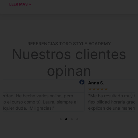
LEER MÁS »
REFERENCIAS TORO STYLE ACADEMY
Nuestros clientes
opinan
Anna S.
★
★
★
★
★
"Me ha resultado muy fácil realizar este curso, no solo por su
flexibilidad horaria gracias a los vídeo cursos, sino que los
explican de una manera muy didáctica. Muy recomendable"