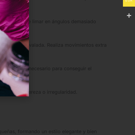
EUR
vitar siempre limar en ángulos demasiado
s en forma ovalada. Realiza movimientos extra
as según sea necesario para conseguir el
 largas.
ualquier aspereza o irregularidad.
ueñas, formando un estilo elegante y bien