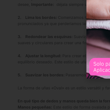
desee,
Importante:
déjala siempre un poco más la
2. Lima los bordes:
Comenzamos limando los bo
pronunciados ya que perderíamos la suavidad de 
3. Redondear las esquinas:
Suavizaremos las e
suaves y circulares para crear una forma ovalada 
4. Ajustar la longitud:
Para crear el equilibrio 
equilibrio deseado. Este estilo de uñas ovaladas
5. Suavizar los bordes:
Pasaremos la lima de uñ
La forma de uñas «Oval» es un estilo versátil y 
En qué tipo de dedos y manos queda bien la for
Manos pequeñas:
Este estilo de forma ovalada 