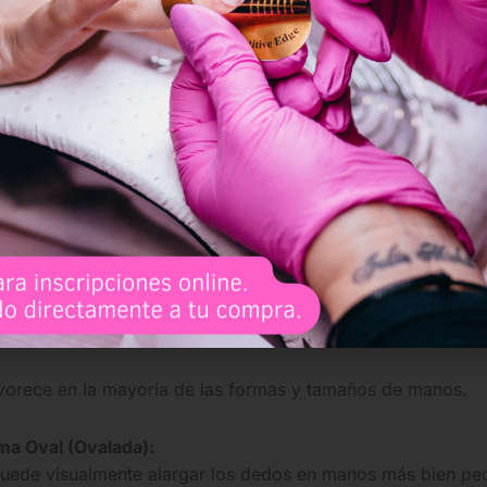
rga para poder dar la forma final.
rdes de las uñas en ángulos muy suaves y redondeados. E
la forma ovalada.
squinas limando con mucha suavidad los bordes de las uña
bien simétrica.
deseado
tendremos que ver la longitud de las uñas y ajustarl
 luce mejor con una medida moderada, ni muy cortas ni muy
as de grano extrafino sobre las uñas para poder suavizar c
favorece en la mayoría de las formas y tamaños de manos.
ma Oval (Ovalada):
puede visualmente alargar los dedos en manos más bien peq