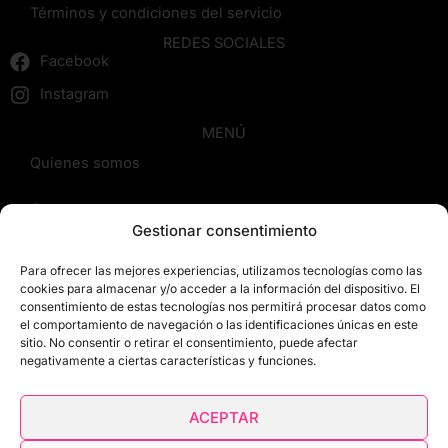
Términos y condiciones del servicio
REDES SOCIALES
Facebook
Instagram
MENÚ
Quienes somos
Cursos
Gestionar consentimiento
Blog
Para ofrecer las mejores experiencias, utilizamos tecnologías como las
cookies para almacenar y/o acceder a la información del dispositivo. El
Contacto
consentimiento de estas tecnologías nos permitirá procesar datos como
el comportamiento de navegación o las identificaciones únicas en este
sitio. No consentir o retirar el consentimiento, puede afectar
Reseñas
negativamente a ciertas características y funciones.
Mis cursos
ACEPTAR
Carrito