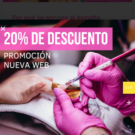
Por qué se encoge el esmalte
semipermanente y cómo evitarlo
¿Sabes por qué se encoge el esmalte semipermanente
después del curado en lámpara? Descubre las causas
más habituales y aprende cómo evitar este problema
para mantener una manicura perfecta por más tiempo.
Conviértete en un
LEER MÁS »
EUR