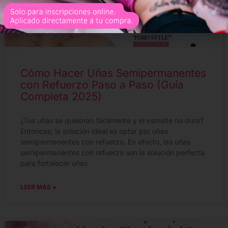
Cómo Hacer Uñas Semipermanentes
con Refuerzo Paso a Paso (Guía
Completa 2025)
¿Tus uñas se quiebran fácilmente y el esmalte no dura?
Entonces, la solución ideal es optar por uñas
semipermanentes con refuerzo. En efecto, las uñas
semipermanentes con refuerzo son la solución perfecta
para fortalecer uñas
LEER MÁS »