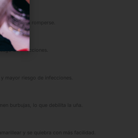
ás propensa a romperse.
riesgo de infecciones.
 y mayor riesgo de infecciones.
en burbujas, lo que debilita la uña.
marillear y se quiebra con más facilidad.