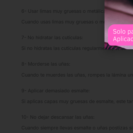
6- Usar limas muy gruesas o metálicas:
Cuando usas limas muy gruesas o metálicas, desg
7- No hidratar las cutículas:
Si no hidratas las cutículas regularmente, estas s
8- Morderse las uñas:
Cuando te muerdes las uñas, rompes la lámina ung
9- Aplicar demasiado esmalte:
Si aplicas capas muy gruesas de esmalte, este tar
10- No dejar descansar las uñas:
Cuando siempre llevas esmalte o uñas postizas sin