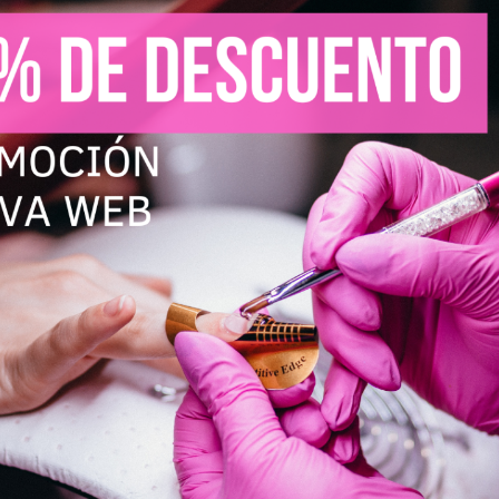
las en zig-zag, ya que se crean pequeñas grietas en la supe
struyen tus uñas
l y levantas capas de queratina, lo que la debilita y la ha
n tus uñas
os pueden manchar la uña y reducir su resistencia, dejándol
 químicos, se resecan y debilitan, lo que provoca que se p
arrera protectora de la uña, lo que aumenta el riesgo de inf