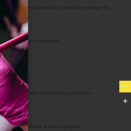
rficie, lo que las debilita y aumenta el riesgo de
ce más propensa a romperse.
a más frágil.
EUR
artan o se vuelvan quebradizas con mayor
ecciones y debilita la lámina ungueal.