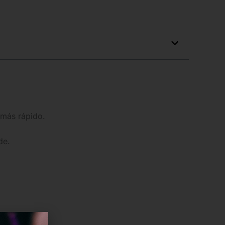
 más rápido.
de.