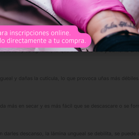
astas la uña de manera excesiva, lo que la deja frágil y m
e resecan y se agrietan, lo que debilita la uña y aumenta el 
ueal y dañas la cutícula, lo que provoca uñas más débiles
da más en secar y es más fácil que se descascare o se form
 darles descanso, la lámina ungueal se debilita, se puede a