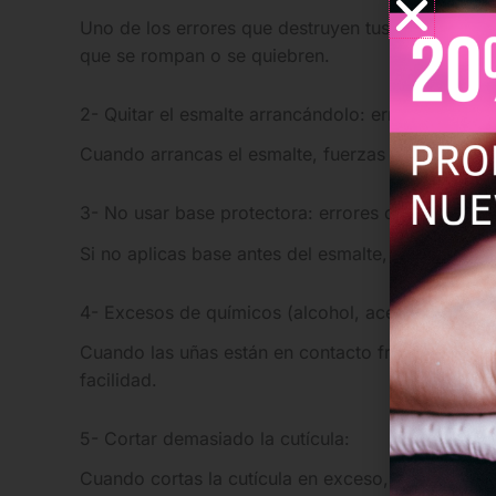
Uno de los errores que destruyen tus uñas es limar
que se rompan o se quiebren.
2- Quitar el esmalte arrancándolo: errores que de
Cuando arrancas el esmalte, fuerzas la uña natura
3- No usar base protectora: errores que destruye
Si no aplicas base antes del esmalte, los pigment
4- Excesos de químicos (alcohol, acetona):
Cuando las uñas están en contacto frecuente con
facilidad.
5- Cortar demasiado la cutícula:
Cuando cortas la cutícula en exceso, eliminas la b