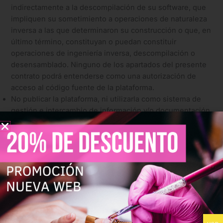
indirectamente a la descompilación de su software, que
impliquen su sometimiento a operaciones de naturaleza
inversa a las que determinaron su construcción o que, en
último término, constituyan o puedan constituir
operaciones de ingeniería inversa, descompilación o
desensamblado. Ninguno de los apartados del presente
contrato podrá entenderse como una autorización de
acceso al código fuente de la plataforma.
No publicar la plataforma, ni utilizarla como sistema de
gestión e intercambio de información y/o documentación
ilegal, contraria a la moral o al orden público, contraria a
los derechos de autor y/o de propiedad industrial.
No someter a la plataforma a cargas de trabajo orientadas
a la desestabilización de la misma, encontrándose entre
éstas, ataques de denegación de servicio (DDoS) o
situaciones semejantes. En caso de detectarse este tipo
de situaciones, el nivel de servicio acordado, no será de
aplicación, siendo considerada una situación de
emergencia, no asumiendo por tanto Laura Toro Díaz