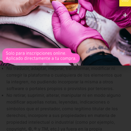
responsabilidad alguna por la falta de disponibilidad del
USD
servicio.
No realizar actos de ingeniería inversa, toma de
requisitos y demás actividades encaminadas a
desarrollar una plataforma online idéntica o semejante a
la puesta a disposición por parte de
http://torostyleacademy.com/,
pudiendo ser considerada
esta actividad como un acto de competencia desleal y
vulneración de los derechos de propiedad intelectual e
industrial que el prestador ostenta sobre la plataforma.
No traducir, adaptar, mejorar, transformar, modificar ni
corregir la plataforma o cualquiera de los elementos que
la integren, no pudiendo incorporar la misma a otros
software o portales propios o provistos por terceros.
No retirar, suprimir, alterar, manipular ni en modo alguno
modificar aquellas notas, leyendas, indicaciones o
símbolos que el prestador, como legítimo titular de los
derechos, incorpore a sus propiedades en materia de
propiedad intelectual o industrial (como por ejemplo,
copyright, ©, ® y TM, etc.) ya fuera en la propia