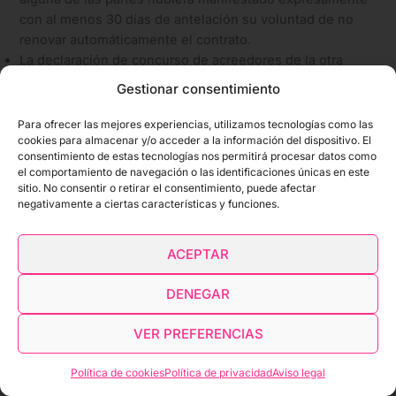
con al menos 30 días de antelación su voluntad de no
renovar automáticamente el contrato.
La declaración de concurso de acreedores de la otra
parte, o el inicio de cualquiera de dichos procedimientos
Gestionar consentimiento
o equivalente ante las autoridades competentes, y se
incumplan reiteradamente las obligaciones por parte de
Para ofrecer las mejores experiencias, utilizamos tecnologías como las
cookies para almacenar y/o acceder a la información del dispositivo. El
ésta, ya fuera presentada por alguna de las partes o por
consentimiento de estas tecnologías nos permitirá procesar datos como
parte de algún tercero.
el comportamiento de navegación o las identificaciones únicas en este
En caso de que no se abonen conforme a los plazos y
sitio. No consentir o retirar el consentimiento, puede afectar
forma acordados las cantidades económicas
negativamente a ciertas características y funciones.
correspondientes. El servicio será automáticamente
bloqueado el día siguiente al momento en que se
ACEPTAR
produzca el impago. Para su reactivación únicamente
será necesario realizar el abono de la cantidad
DENEGAR
económica que corresponda.
La disolución, liquidación o pérdida de personalidad
VER PREFERENCIAS
jurídica de alguna de las partes.
Cualquier cambio o variación sustancial de las
Política de cookies
Política de privacidad
Aviso legal
condiciones esenciales que fueron indicadas en el