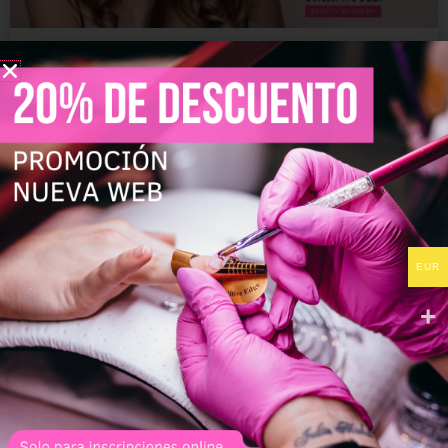
Primer de uñas: ¿Con ácido o sin
ácido? Diferencias, usos y cuál elegir
Descubre el primer de uñas y asegura una manicura
impecable y duradera. Aplica antes del acrílico, gel,
polygel o esmalte semipermanente para crear una unión
perfecta, prevenir desprendimientos, lograr resultados
profesionales y obtener un acabado
EUR
LEER MÁS »