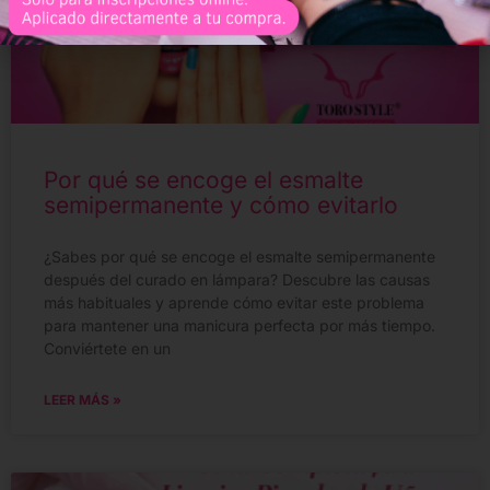
Por qué se encoge el esmalte
semipermanente y cómo evitarlo
¿Sabes por qué se encoge el esmalte semipermanente
después del curado en lámpara? Descubre las causas
más habituales y aprende cómo evitar este problema
para mantener una manicura perfecta por más tiempo.
Conviértete en un
LEER MÁS »