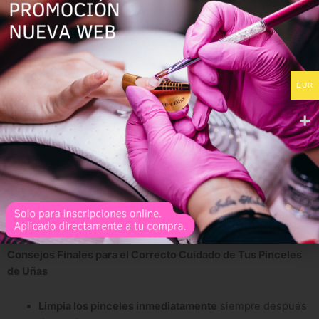
¿Qué necesitas?
Slip solution
o
alcohol isopropílico
Papel de Celulosa
EUR
Pasos para limpiar los pinceles de polygel:
Limpia el pincel entre uso y uso con
alcohol o slip
solution
.
Evita sumergirlo por mucho tiempo
para no dañar las
cerdas.
Da forma a la punta y
deja secar completamente
antes
de guardarlo
con su tapa protectora
para no
deformarlo.
Consejos Finales para el Correcto Cuidado de Tus Pinceles
de Uñas
Limpia los pinceles inmediatamente
siempre después