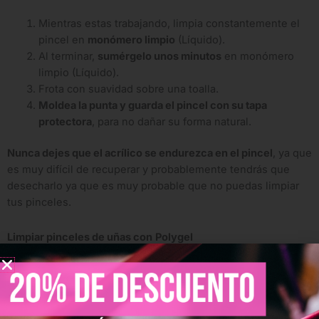
Mientras estas trabajando, limpia constantemente el
pincel en
monómero limpio
(Líquido).
Al terminar,
sumérgelo unos minutos
en monómero
limpio (Líquido).
Frota con suavidad sobre una toalla.
Moldea la punta y guarda el pincel con su tapa
protectora
, para no dañar su forma natural.
Nunca dejes que el acrílico se endurezca en el pincel
, ya que
es muy difícil de recuperar y probablemente tendrás que
desecharlo ya que es muy probable que no puedas limpiar
tus pinceles.
Limpiar pinceles de uñas con
Polygel
Material del pincel:
sintético
Producto usado:
polygel
(gel en tubo) +
alcohol
o
slip
solution