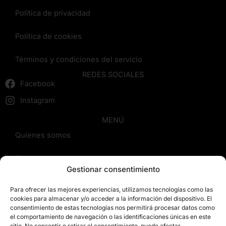
Política de privacidad
Política de cookies
Términos y condiciones del servicio
REDES SOCIALES
Facebook
Instagram
MENÚ
Quienes somos
Cursos
Gestionar consentimiento
Blog
Para ofrecer las mejores experiencias, utilizamos tecnologías como las
cookies para almacenar y/o acceder a la información del dispositivo. El
Contacto
consentimiento de estas tecnologías nos permitirá procesar datos como
el comportamiento de navegación o las identificaciones únicas en este
sitio. No consentir o retirar el consentimiento, puede afectar