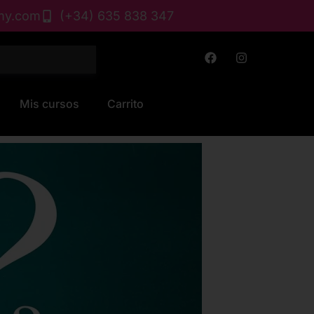
my.com
(+34) 635 838 347
F
I
a
n
c
s
e
t
b
a
Mis cursos
Carrito
o
g
o
r
k
a
m