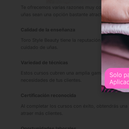
Te ofrecemos varias razones muy convincentes y 
uñas sean una opción bastante atractiva para aqu
Calidad de la enseñanza
Toro Style Beauty tiene la reputación de ofrecer
cuidado de uñas.
Variedad de técnicas
Estos cursos cubren una amplia gama de técnicas y
necesidades de tus clientes.
Certificación reconocida
Al completar los cursos con éxito, obtendrás una 
atraer más clientes.
Oportunidades laborales