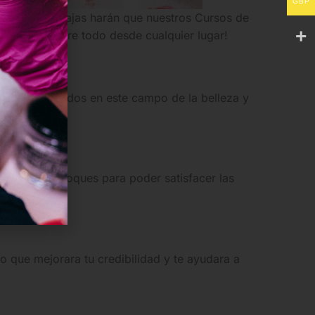
GBP
 grandes ventajas harán que nuestros Cursos de
 ritmo y sobre todo desde cualquier lugar!
s experimentados en este campo de la belleza y
iferentes enfoques para poder satisfacer las
o que mejorara tu credibilidad y te ayudara a