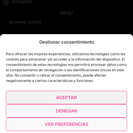
Instagram
MENÚ
Quienes somos
Cursos
Gestionar consentimiento
Blog
Para ofrecer las mejores experiencias, utilizamos tecnologías como las
cookies para almacenar y/o acceder a la información del dispositivo. El
Contacto
consentimiento de estas tecnologías nos permitirá procesar datos como
el comportamiento de navegación o las identificaciones únicas en este
sitio. No consentir o retirar el consentimiento, puede afectar
Reseñas
negativamente a ciertas características y funciones.
Mis cursos
ACEPTAR
Carrito
DENEGAR
VER PREFERENCIAS
© 2026 Toro Style Academy. Todos los derechos