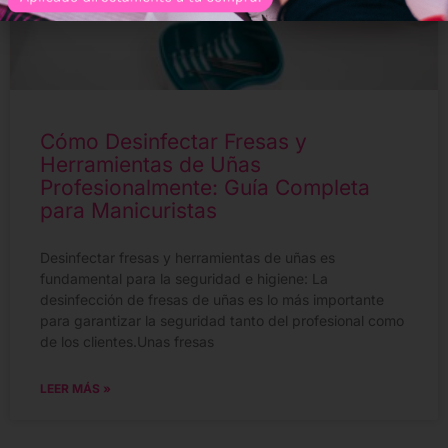
Cómo Desinfectar Fresas y
Herramientas de Uñas
Profesionalmente: Guía Completa
para Manicuristas
Desinfectar fresas y herramientas de uñas es
fundamental para la seguridad e higiene: La
desinfección de fresas de uñas es lo más importante
para garantizar la seguridad tanto del profesional como
de los clientes.Unas fresas
LEER MÁS »