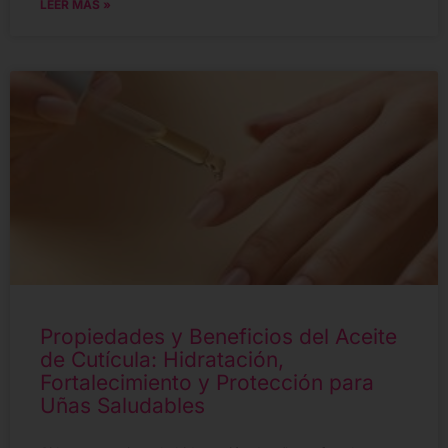
LEER MÁS »
Propiedades y Beneficios del Aceite
de Cutícula: Hidratación,
Fortalecimiento y Protección para
Uñas Saludables