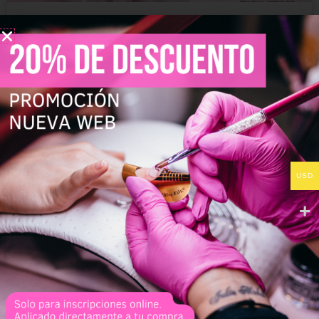
Guía Completa para Limpiar Pinceles
de Uñas: Gel, Acrílico, Esmalte y
Polygel
Aprende a limpiar tus pinceles de uñas correctamente
según el tipo de producto: gel, acrílico, polygel y
esmalte. Guía paso a paso. ¿Quieres lograr un acabado
profesional en tus uñas? Mantén tus pinceles de uñas
USD
LEER MÁS »