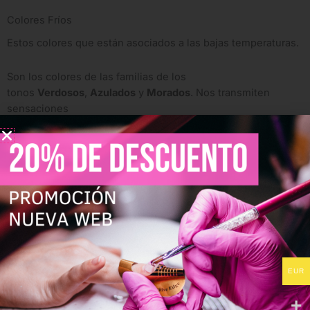
Colores Fríos
Estos colores que están asociados a las bajas temperaturas.
Son los colores de las familias de los
tonos
Verdosos
,
Azulados
y
Morados
. Nos transmiten
sensaciones
de
Frialdad
,
Seriedad
,
Tranquilidad
,
Soledad
,
Lejanía
y como
no puede faltar de
Frescura
.
Se tiene muy en cuenta que un color mientras más azul
tenga más frío será. Están muy relacionados con el frío, el
océano y el clima invernal.
Las personas que les gustan los
Colores Fríos
suelen ser:
EUR
Distantes.
Serenas.