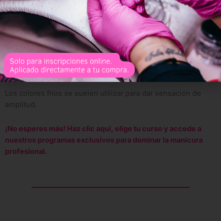
Simpáticas.
Calmadas.
Ordenad@s.
Los colores fríos se suelen utilizar para dar sensación de
amplitud.
¡No esperes más! Haz clic aquí, elige tu curso y accede a
nuestros programas exclusivos para dominar la manicura
profesional.