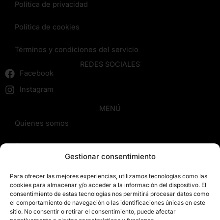
Política de privacidad
Política de cookies
Términos y condiciones del servicio
REDES SOCIALES
Facebook
Instagram
MENÚ
Quienes somos
Cursos
Gestionar consentimiento
Blog
Para ofrecer las mejores experiencias, utilizamos tecnologías como las
cookies para almacenar y/o acceder a la información del dispositivo. El
Contacto
consentimiento de estas tecnologías nos permitirá procesar datos como
el comportamiento de navegación o las identificaciones únicas en este
sitio. No consentir o retirar el consentimiento, puede afectar
Reseñas