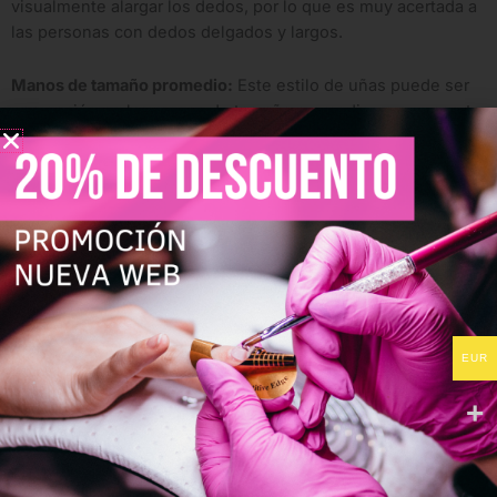
visualmente alargar los dedos, por lo que es muy acertada a
las personas con dedos delgados y largos.
Manos de tamaño promedio:
Este estilo de uñas puede ser
una opción en las manos de tamaño promedio ya que aporta
un aspecto elegante y sobre todo equilibrado.
Estilo personal elegante:
Esta forma «Almond» es muy
femenina, por lo que sería una de las mejores opciones para
las personas con un estilo refinado y elegante.
Apariencia cuidada:
La forma «Almond» necesita un cuidado
y un mantenimiento regular. Las manos bien cuidadas
siempre lucen más.
EUR
Resumiendo, este estilo de uñas es perfecta para las manos
de un tamaño promedio con dedos delgados y largos.
Aquí os dejo ejemplos de estilos de uñas que los podréis