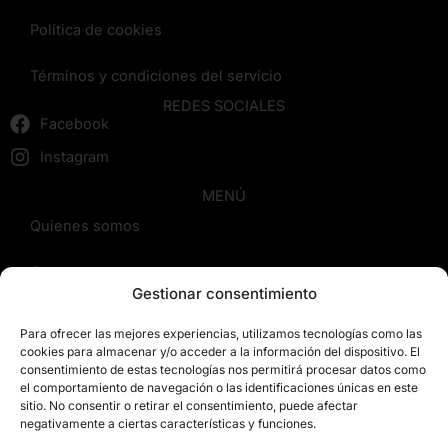
Política de cookies
Términos y condiciones del servicio
REDES SOCIALES
Facebook
Instagram
MENÚ
Quienes somos
Cursos
Gestionar consentimiento
Blog
Para ofrecer las mejores experiencias, utilizamos tecnologías como las
cookies para almacenar y/o acceder a la información del dispositivo. El
Contacto
consentimiento de estas tecnologías nos permitirá procesar datos como
el comportamiento de navegación o las identificaciones únicas en este
sitio. No consentir o retirar el consentimiento, puede afectar
Reseñas
negativamente a ciertas características y funciones.